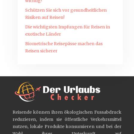
wichtig?
Schützen Sie sich vor gesundheitlichen
Risiken auf Reisen!
Die wichtigsten Impfungen für Reisen in
exotische Länder
Biometrische Reisepässe machen das
Reisen sicherer
Reisende können ihren ökologischen Fussabdruck
reduzieren, indem sie öffentliche Verkehrsmittel
nutzen, lokale Produkte konsumieren und bei der
Wahl ihrer Unterkunft auf